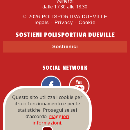
Venerdì
dalle 17.30 alle 18.30
© 2026
POLISPORTIVA DUEVILLE
legals
-
Privacy
-
Cookie
SOSTIENI POLISPORTIVA DUEVILLE
Sostienici
SOCIAL NETWORK
Questo sito utilizza i cookie per
FEDERAZIONI
il suo funzionamento e per le
statistiche. Prosegui se sei
d'accordo.
maggiori
informazioni
.