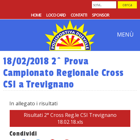
HOME
LOCO CARD
CONTATTI
SPONSOR
MENÙ
18/02/2018 2^ Prova
Campionato Regionale Cross
CSI a Trevignano
In allegato i risultati
Risultati 2° Cross Reg.le CSI Trevignano
18.02.18.xls
Condividi