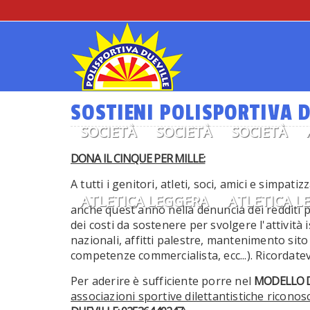
SOSTIENI POLISPORTIVA D
SOCIETÀ
SOCIETÀ
SOCIETÀ
DONA IL CINQUE PER MILLE:
A tutti i genitori, atleti, soci, amici e simpatizz
ATLETICA LEGGERA
ATLETICA L
anche quest'anno nella denuncia dei redditi p
dei costi da sostenere per svolgere l'attività i
nazionali, affitti palestre, mantenimento sit
competenze commercialista, ecc...). Ricordate
Per aderire è sufficiente porre nel
MODELLO D
associazioni sportive dilettantistiche riconosciu