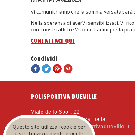
DUEVILLE: 02536440247
).
Vi comunichiamo che la somma versata sarà 
Nella speranza di averVi sensibilizzati, Vi ri
con i nostri atleti e Vs.concittadini per la p
CONTATTACI QUI
Condividi
POLISPORTIVA DUEVILLE
Viale dello Sport 22
36031 Dueville, Vicenza, Italia
Questo sito utilizza i cookie per
atletica@polisportivadueville.it
eMail:
il suo funzionamento e per le