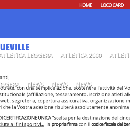
HOME
LOCO CARD
UEVILLE
ATLETICA LEGGERA
ATLETICA 2000
ATLETI
anti,
EGGERA
NEWS
NEWS
NEWS
otrete, con una semplice azione, sostenere l'attività del V
stituzionale (affiliazione, tesseramento, iscrizione atleti al
o web, segreteria, copertura assicurativa, organizzazione m
vi che la Vostra adesione risulterà assolutamente anonima e
I CERTIFICAZIONE UNICA
"scelta per la destinazione del cinqu
te ai fini sportivi...
la
propria firma
con il
codice fiscale del be