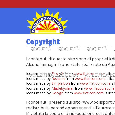
Copyright
SOCIETÀ
SOCIETÀ
SOCIETÀ
I contenuti di questo sito sono di proprietà d
Alcune immagini sono state realizzate da Auxon
Icons made by
ATLETICA LEGGERA
Freepik
from
www.flaticon.com
ATLETICA L
is lic
Icons made by
Revicon
from
www.flaticon.com
is lic
Icons made by
SimpleIcon
from
www.flaticon.com
is 
Icons made by
Madebyoliver
from
www.flaticon.com
Icons made by
Google
from
www.flaticon.com
is lic
I contenuti presenti sul sito "www.polisportiv
redistribuiti perché appartenenti all'autore 
E’ vietata la copia e la riproduzione dei cont