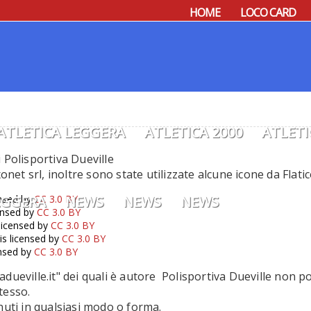
HOME
LOCO CARD
ATLETICA LEGGERA
ATLETICA 2000
ATLETI
i Polisportiva Dueville
et srl, inoltre sono state utilizzate alcune icone da Flatic
EGGERA
ensed by
CC 3.0 BY
NEWS
NEWS
NEWS
ensed by
CC 3.0 BY
licensed by
CC 3.0 BY
is licensed by
CC 3.0 BY
ensed by
CC 3.0 BY
adueville.it" dei quali è autore Polisportiva Dueville non p
stesso.
enuti in qualsiasi modo o forma.