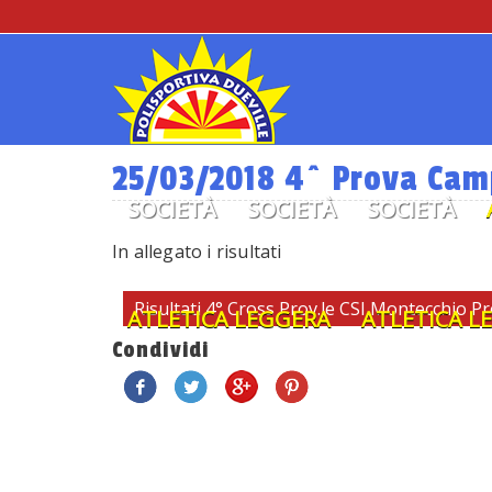
25/03/2018 4^ Prova Camp
SOCIETÀ
SOCIETÀ
SOCIETÀ
In allegato i risultati
Risultati 4° Cross Prov.le CSI Montecchio Pre
ATLETICA LEGGERA
ATLETICA L
Condividi