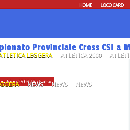
HOME
LOCO CARD
ionato Provinciale Cross CSI a M
ATLETICA LEGGERA
ATLETICA 2000
ATLETI
calcino 25.03.18.xls.xlsx
EGGERA
NEWS
NEWS
NEWS