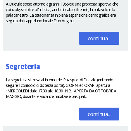
A Dueville sorse attorno agli anni 1955/56 una proposta sportiva che
coinvolgeva oltre all'atletica, anche il calcio, il tennis, la pallavolo e la
pallacanestro. La cittadinanza in piena espansione demografica era
seguita dal cappellano locale Don Angelo...
continua...
Segreteria
La segreteria si trova all'interno del Palasport di Dueville (entrando
seguire il corridoio di dx terza porta). GIORNI ed ORARI apertura
: MERCOLEDI dalle 17.30 alle 18.30 N.B. : APERTA DA OTTOBRE A
MAGGIO, durante le vacanze natalizie e pasquali...
continua...