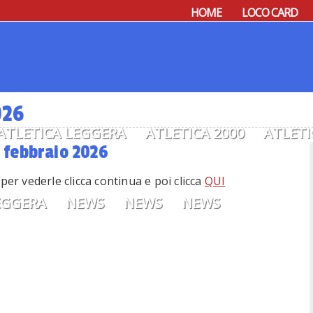
HOME
LOCO CARD
026
ATLETICA LEGGERA
ATLETICA 2000
ATLETI
 febbraio 2026
 per vederle clicca continua e poi clicca
QUI
EGGERA
NEWS
NEWS
NEWS