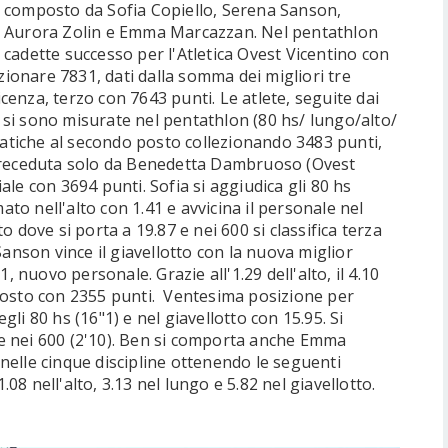
composto da Sofia Copiello, Serena Sanson,
Aurora Zolin e Emma Marcazzan. Nel pentathlon
cadette successo per l'Atletica Ovest Vicentino con
ezionare 7831, dati dalla somma dei migliori tre
Vicenza, terzo con 7643 punti. Le atlete, seguite dai
si sono misurate nel pentathlon (80 hs/ lungo/alto/
 fatiche al secondo posto collezionando 3483 punti,
 preceduta solo da Benedetta Dambruoso (Ovest
le con 3694 punti. Sofia si aggiudica gli 80 hs
mato nell'alto con 1.41 e avvicina il personale nel
 dove si porta a 19.87 e nei 600 si classifica terza
anson vince il giavellotto con la nuova miglior
, nuovo personale. Grazie all'1.29 dell'alto, il 4.10
4° posto con 2355 punti. Ventesima posizione per
i 80 hs (16"1) e nel giavellotto con 15.95. Si
2) e nei 600 (2'10). Ben si comporta anche Emma
nelle cinque discipline ottenendo le seguenti
1.08 nell'alto, 3.13 nel lungo e 5.82 nel giavellotto.