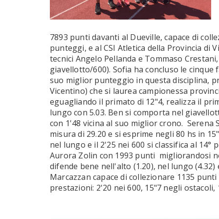
7893 punti davanti al Dueville, capace di coll
punteggi, e al CSI Atletica della Provincia di 
tecnici Angelo Pellanda e Tommaso Crestani, 
giavellotto/600). Sofia ha concluso le cinque
suo miglior punteggio in questa disciplina,
Vicentino) che si laurea campionessa provincia
eguagliando il primato di 12"4, realizza il pri
lungo con 5.03. Ben si comporta nel giavellotto
con 1'48 vicina al suo miglior crono. Serena S
misura di 29.20 e si esprime negli 80 hs in 15"1
nel lungo e il 2'25 nei 600 si classifica al 1
Aurora Zolin con 1993 punti migliorandosi negl
difende bene nell'alto (1.20), nel lungo (4.3
Marcazzan capace di collezionare 1135 punti 
prestazioni: 2'20 nei 600, 15"7 negli ostacoli, 