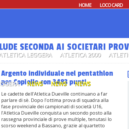
HOME
LOCO CARD
CLUDE SECONDA AI SOCIETARI PROV
ATLETICA LEGGERA
ATLETICA 2000
ATLETI
Argento individuale nel pentathlon
per Copiello con 3483 punti
EGGERA
NEWS
NEWS
NEWS
Le cadette dell'Atletica Dueville continuano a far
parlare di sè. Dopo l'ottima prova di squadra alla
fase provinciale dei campionati di società U16,
l'Atletica Dueville conquista un secondo posto alla
rassegna provinciale di prove multiple, tenutasi lo
scorso weekend a Bassano, grazie al quartetto