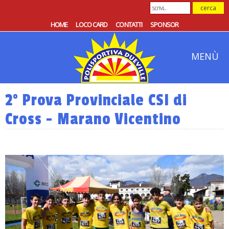
HOME
LOCO CARD
CONTATTI
SPONSOR
MENÙ
2° Prova Provinciale CSI di
Cross - Marano Vicentino